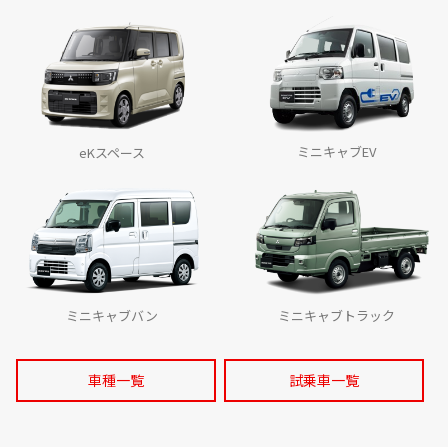
『アウトランダー』が2024年カナダのPHEVカテゴリーで販売台数
ナンバーワンを獲得
2025.1.7
東京オートサロン2025に『トライトン』のカスタムカーなど参考出
品
ミニキャブEV
eKスペース
2024.12.5
『トライトン』が2024-2025日本カー・オブ・ザ・イヤーにおいて
「デザイン・カー・オブ・ザ・イヤー」を受賞
2024.11.12
1トンピックアップトラック『トライトン』が2025年次「RJCカー
オブザ イヤー」特別賞を受賞
ミニキャブバン
ミニキャブトラック
2024.11.11
「トライトンカスタムコンテスト」を開催
車種一覧
試乗車一覧
2024.11.7
『デリカD:5』の特別仕様車「BLACK Edition」を発売、
「CHAMONIX（シャモニー）」には8人乗りを追加設定