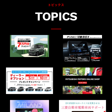
トピックス
2026.1.6
TOPICS
【新年明けましておめでとうございます】
初売りフェア1/6～1/18開催！今年は現金つかみ取りを実施しま
す！！
2025.12.26
【年末年始休業のお知らせ】
12月29日(月)～1月5日(月)は休業とさせていただきます。事故や故
障など緊急の場合はJAFロードサービス「0570-00-8139」またはご
加入の自動車保険のロードサービスをご利用下さい。何卒よろしく
お願いいたします。
2025.12.18
走行性能を進化させた新型『デリカD:5』を2026年1月9日に発売し
ます！
2025.11.25
新型ミッドサイズSUV『デスティネーター』をフィリピンで発売し
ました