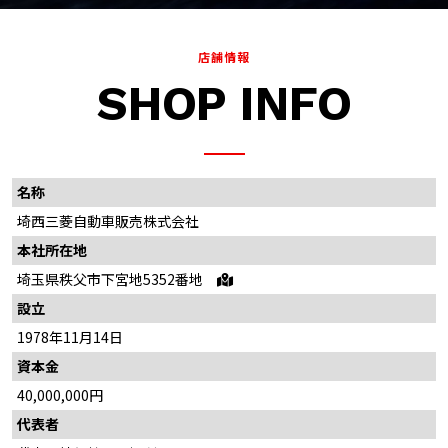
2024.5.27
店舗情報
軽商用車『ミニキャブ トラック』を一部改良しました。
SHOP INFO
2024.5.16
軽EV『eKクロス EV』を一部改良しました。
2024.4.24
名称
コンパクトSUV『ASX』を大幅改良し欧州で6月から販売開始
埼西三菱自動車販売株式会社
本社所在地
2024.4.16
新型『トライトン』が2024年「ANCAP」で最高ランクの5☆を獲得
埼玉県秩父市下宮地5352番地
設立
2024.3.26
1978年11月14日
チーム三菱ラリーアート、アジアクロスカントリーラリー2024への
参戦を発表
資本金
40,000,000円
2024.3.26
代表者
軽商用車『ミニキャブバン』軽乗用車『タウンボックス』を一部改