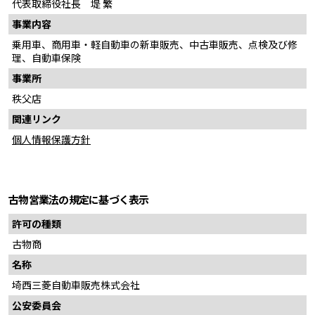
良
代表取締役社長 堤 繁
事業内容
2024.3.26
乗用車、商用車・軽自動車の新車販売、中古車販売、点検及び修
新型『トライトン』、新型『エクスフォース』がiFデザインアワー
理、自動車保険
ド2024を受賞
事業所
2024.2.14
秩父店
新型1トンピックアップトラック『トライトン』明日発売
関連リンク
～上級グレードの予約が約9割、専用スタイリングが好評～
個人情報保護方針
2024.2.1
クロスオーバーMPV『エクスパンダー』『エクスパンダー クロス』
のHEVモデルをタイで世界初披露
～電動車ならではの気持ちよく安全・安心な走りを実現～
古物営業法の規定に基づく表示
許可の種類
2024.1.15
古物商
浦和レッズの伊藤選手に新型『トライトン』を贈呈
名称
2024.1.12
埼西三菱自動車販売株式会社
三菱自動車が技術支援する「チーム三菱ラリーアート」が「2023年
公安委員会
NAPAC AWARD大賞」を受賞