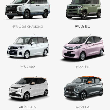
2025.4.1
『デリカD:5』の価格を改定しました。
2025.3.24
デリカミニ
デリカD:5 CHAMONIX
チーム三菱ラリーアート、ピックアップトラック『トライトン』で
アジアクロスカントリーラリー2025に参戦
2025.3.20
コンパクトSUV『エクスフォース』のHEVモデルをタイで世界初披
露
デリカD:2
eKワゴン
2025.2.13
コンパクトミニバン『デリカD:2』、『デリカD:2カスタム』を一部
改良しました。
2025.2.6
浦和レッズの渡邊選手に『アウトランダー』を贈呈しました。
2025.1.9
eKクロス
eKクロスEV