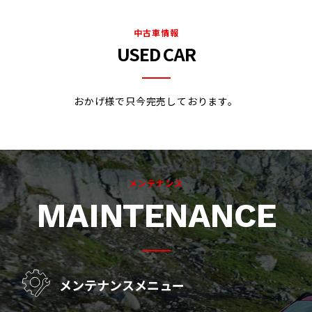
2024.10.24
中古車情報
フィリピン国際モーターショーでコンセプトカー『MITSUBISHI DST
USED CAR
CONCEPT』を世界初披露しました！
2024.10.10
おかげ様で只今完売しております。
「JAPAN MOBILITY SHOW BIZWEEK 2024」に出展します！
2024.10.2
クロスオーバーSUV『アウトランダー』PHEVモデルを大幅改良し、
25年春に欧州で発売します。
メンテナンス
2024.9.9
MAINTENANCE
「4WD登坂キット体験イベント」の参加者が20万人突破しました。
2024.8.20
アジアクロスカントリーラリー2024で「チーム三菱ラリーアート」
田口勝彦選手が総合5位入賞
メンテナンスメニュー
2024.8.5