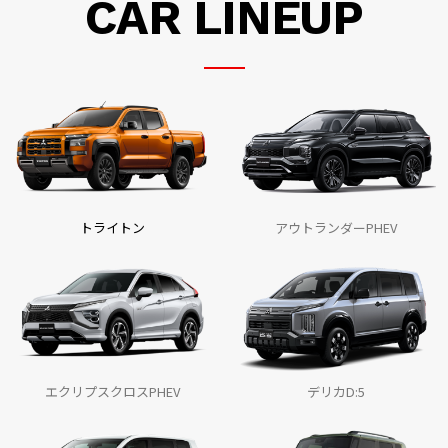
CAR LINEUP
新型軽スーパーハイトワゴン『デリカミニ』と『eKスペース』の予
約注文を本日より受付開始しました
2025.6.13
「OTOTEN2025」に出展しました
2025.6.12
ピックアップトラック『トライトン』で国内ラリーに参戦する2チ
ームを技術支援しました
トライトン
アウトランダーPHEV
2025.5.28
「人とくるまのテクノロジー展2025」に出展しました
2025.4.13
『アウトランダーPHEV』が2024年度のPHEVカテゴリー国内販売台
数No.1を獲得、累計販売台数は10万台を突破しました。
2025.4.3
エクリプスクロスPHEV
デリカD:5
軽スーパーハイトワゴン『デリカミニ』に特別仕様車を設定しまし
た。