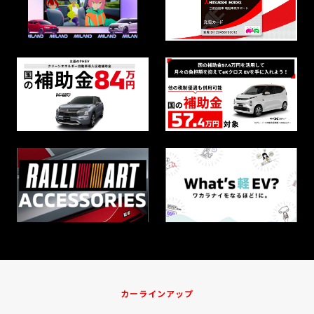
2025.11.25
新型『デリカミニ』、『eKスペース』が2026年次「RJC カー オブ
ザ イヤー」を受賞しました
2025.10.15
新型『デリカミニ』、新型『デスティネーター』、『デリカ』シリ
ーズが「2025年度グッドデザイン賞」の各部門を受賞しました
2025.10.15
新型デリカD:5も先行展示！JAPAN MOBILITY SHOW2025 10.30～
11.9東京ビックサイトにて開催中！
2025.9.25
1トンピックアップトラック『トライトン』に特別仕様車「BLACK
Edition」が登場します
2025.9.18
軽スーパーハイトワゴンの新型『デリカミニ』、 『eKスペース』を
10月29日に発売決定
カーラインアップ
2025.8.22