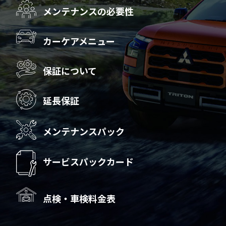
新型コンパクトSUV『エクスフォース』が2024年「ASEAN NCAP」
メンテナンスの必要性
で最高評価となる5☆を獲得
2024.8.1
カーケアメニュー
クロスオーバーSUV『アウトランダー』を大幅改良して今秋より発
売
保証について
2024.7.10
「人とくるまのテクノロジー展2024 NAGOYA」に出展
延長保証
2024.7.03
レッドブル・ジャパン株式会社とパートナーシップを締結、DJブー
メンテナンスパック
スを搭載した『トライトン』のイベントカーがレッドブルのダンス
イベントで音響を提供
サービスパックカード
2024.6.26
点検・車検基本料金表を当サイト「メンテナンス」に掲載しており
ます。料金表はこちら
点検・車検料金表
2024.6.26
軽スーパーハイトワゴン『デリカミニ』『eKスペース』を一部改良