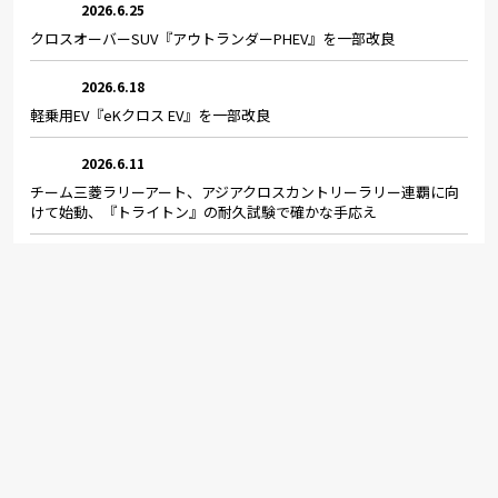
2026.6.25
クロスオーバーSUV『アウトランダーPHEV』を一部改良
2026.6.18
軽乗用EV『eKクロス EV』を一部改良
2026.6.11
チーム三菱ラリーアート、アジアクロスカントリーラリー連覇に向
けて始動、『トライトン』の耐久試験で確かな手応え
2026.6.10
新型電気自動車『エクリプス スポーツバック』を米国およびカナダ
に投入
2026.5.29
新型クロスカントリーSUV『パジェロ』を2026年秋に世界初公開
2026.5.19
「人とくるまのテクノロジー展2026」に出展